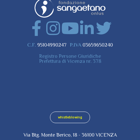
C.F.
95104990247
P.IVA
03659650240
Registro Persone Giuridiche
Prefettura di Vicenza nr. 378
+39 0444 542 541
segreteria@fondazionesangaetano.it
fondazione.sangaetano@legalmail.it
whistleblowing
Via Btg. Monte Berico, 18 - 36100 VICENZA