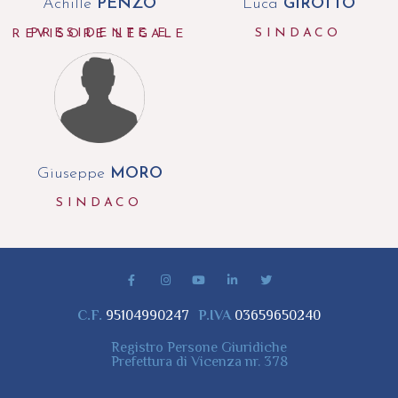
Achille
PENZO
Luca
GIROTTO
SINDACO
PRESIDENTE E REVISORE LEGALE
Giuseppe
MORO
SINDACO
C.F.
95104990247
P.IVA
03659650240
Registro Persone Giuridiche
Prefettura di Vicenza nr. 378