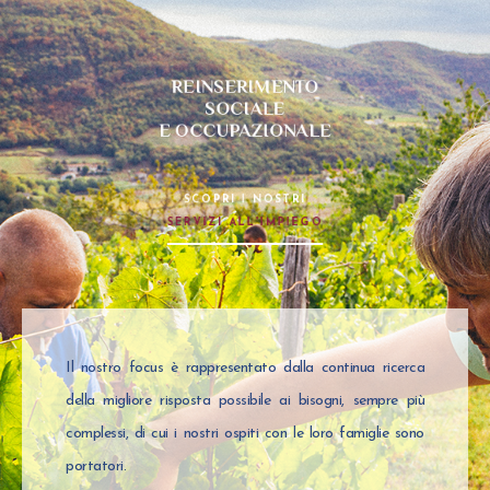
REINSERIMENTO
SOCIALE
E OCCUPAZIONALE
SCOPRI I NOSTRI
SERVIZI ALL'IMPIEGO
Il nostro focus è rappresentato dalla continua ricerca
della migliore risposta possibile ai bisogni, sempre più
complessi, di cui i nostri ospiti con le loro famiglie sono
portatori.