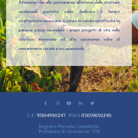
Riteniamo che alla permanenza all’interno delle strutture
residenziali protette vada dedicato il tempo
strettamente necessario a creare le condizioni affinché la
persona possa riprendere i propri progetti di vita nelle
strutture intermedie ad alta autonomia volte al
reinserimento sociale e occupazionale
C.F.
95104990247
P.IVA
03659650240
Registro Persone Giuridiche
Prefettura di Vicenza nr. 378