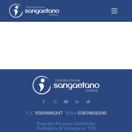
C.F.
95104990247
P.IVA
03659650240
Registro Persone Giuridiche
Prefettura di Vicenza nr. 378