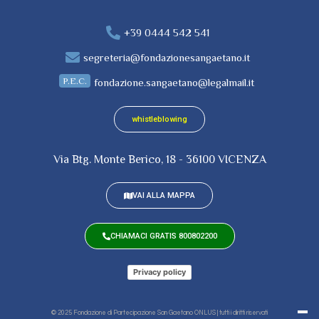
+39 0444 542 541
segreteria@fondazionesangaetano.it
P.E.C.
fondazione.sangaetano@legalmail.it
whistleblowing
Via Btg. Monte Berico, 18 - 36100 VICENZA
VAI ALLA MAPPA
CHIAMACI GRATIS 800802200
Privacy policy
© 2025 Fondazione di Partecipazione San Gaetano ONLUS | tutti i diritti riservati