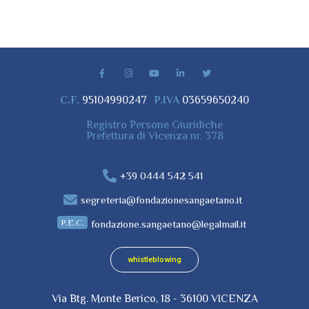
C.F.
95104990247
P.IVA
03659650240
Registro Persone Giuridiche
Prefettura di Vicenza nr. 378
+39 0444 542 541
segreteria@fondazionesangaetano.it
P.E.C.
fondazione.sangaetano@legalmail.it
whistleblowing
Via Btg. Monte Berico, 18 - 36100 VICENZA