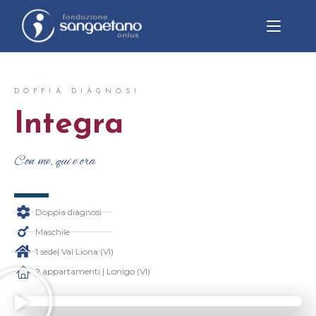
DOPPIA DIAGNOSI
Integra
Con me, qui e ora
Doppia diagnosi
Maschile
1 sede| Val Liona (VI)
2 appartamenti | Lonigo (VI)